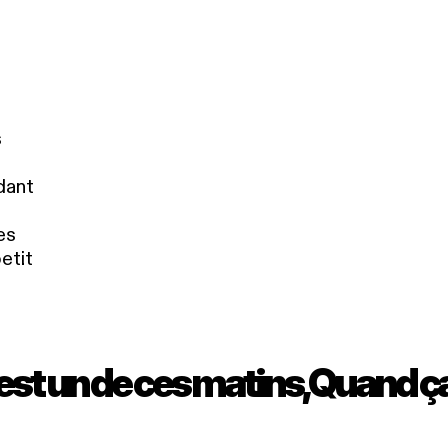
s
dant
es
etit
est un de ces matins, Quand ça 