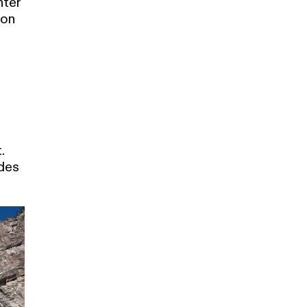
nter
non
.
 des