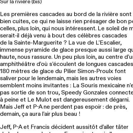
Sur la rivière (bis)
Les premières cascades au bord de la rivière sont
bien cuites, ce qui ne laisse rien présager de bon p
celles, plus loin, qui nous intéressent. Le soleil de 
serait-il déjà venu à bout des célèbres cascades
de la Sainte-Marguerite ? La vue de L’Escalier,
immense pyramide de glace presque aussi large q
haute, nous rassure. Un peu plus loin, au centre d’u
amphithéâtre d’où s’écoulent de longues cascades,
180 mètres de glace du Pilier Simon-Proulx font
saliver pour le lendemain, mais les autres voies
semblent moins invitantes : La Souris mexicaine n’
pas sortie de son trou, Speedy Gonzales connect
à peine et Le Mulot est dangereusement dégarni.
Mais Jeff et P-A ne perdent pas espoir : de près,
demain, ça aura l’air plus beau !
Jeff, P-A et Francis décident aussitôt d’aller tâter