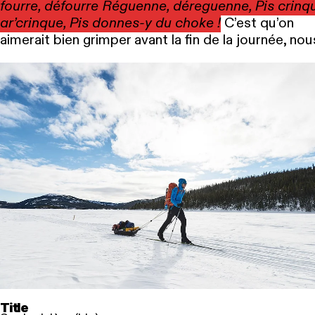
fourre, défourre Réguenne, déreguenne, Pis crinq
ar’crinque, Pis donnes-y du choke !
C’est qu’on
aimerait bien grimper avant la fin de la journée, nou
Title