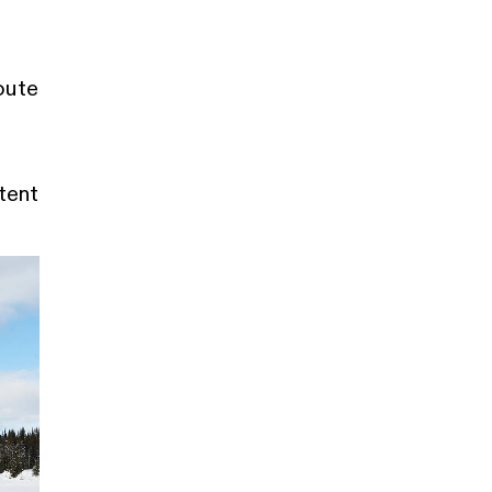
oute
tent