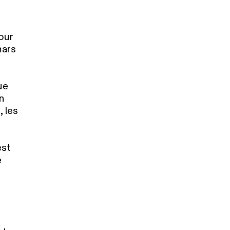
our
mars
ue
n
 les
est
e