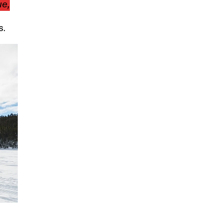
ue,
s.