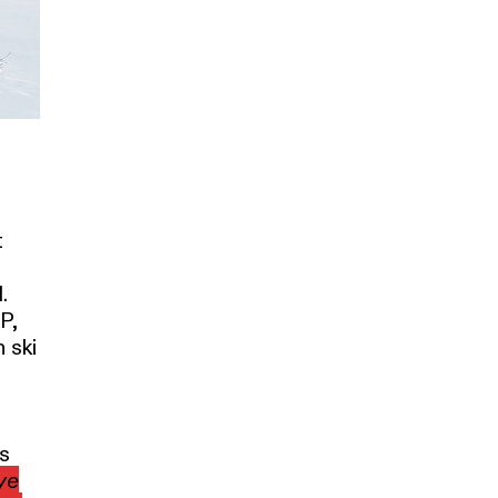
t
.
P,
 ski
s
ye